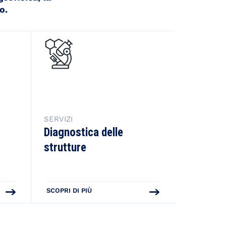
o.
SERVIZI
SERVIZI
Diagnostica delle
Laborat
strutture
SCOPRI DI PIÙ
SCOPRI DI 