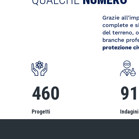
Grazie all’im
complete e si
del terreno,
branche prof
protezione civ
500
10
Progetti
Indagini