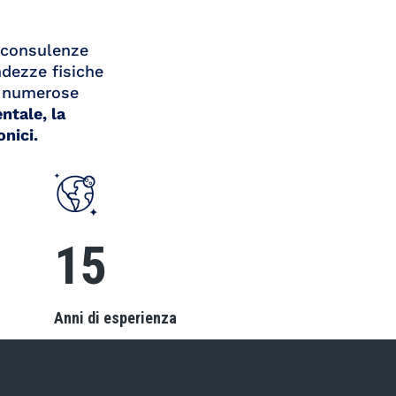
o consulenze
ndezze fisiche
a numerose
entale, la
onici.
20
Anni di esperienza