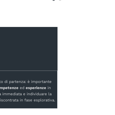
to di partenza: è importante
mpetenze
ed
esperienze
in
ta immediata e individuare la
scontrata in fase esplorativa.